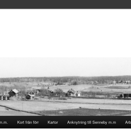
 m.m.
Kort från förr
Kartor
Anknytning till Senneby m.m
Arb