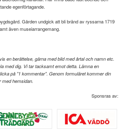
tande egenförtagande.
bygdsgård. Gården undgick att bli bränd av ryssarna 1719
ö samt även museiarrangemang.
tvis en berättelse, gärna med bild med årtal och namn etc.
ela med dig. Vi tar tacksamt emot detta.
Lämna en
licka på ”1 kommentar”. Genom formuläret kommer din
ar med hemsidan.
Sponsras av: