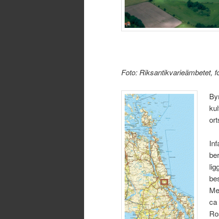
Foto: Riksantikvarieämbetet, 
By
ku
or
In
ber
li
bes
Me
ca
Ro