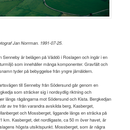
fotograf Jan Norrman. 1991-07-25.
n Senneby är belägen på Väddö i Roslagen och ingår i en
lturmiljö som innehåller många komponenter. Gravfält och
tsnamn tyder på bebyggelse från yngre järnåldern.
fartsvägen till Senneby från Södersund går genom en
gkedja som sträcker sig i nordsydlig riktning och
gger längs rågångarna mot Södersund och Kista. Bergkedjan
tår av tre från varandra avskilda berg, Kasberget,
llanberget och Mossberget, liggande längs en sträcka på
 1 km. Kasberget, det nordligaste, ca 50 m över havet, är
slagens högsta utsiktspunkt. Mossberget, som är några