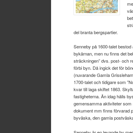
met
vä
bet
str
del branta bergspartier.
Senneby på 1600-talet bestod a
bykärnan, men nu finns det be
sträckningen” dvs. post- och r
förbi byn. Då ingick det för bö
(nuvarande Gamla Grisslehamn)
1700-talet och tidigare som ”N
kvar till laga skiftet 1863. Sk
fastigheterna. Än idag hålls 
gemensamma aktiviteter som s
dokument mm finns förvarad på a
byväska, den gamla postväska
Senneby är en levande by med 