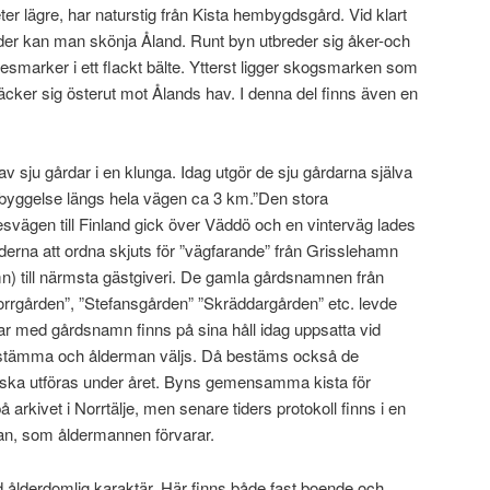
er lägre, har naturstig från Kista hembygdsgård. Vid klart
der kan man skönja Åland. Runt byn utbreder sig åker-och
esmarker i ett flackt bälte. Ytterst ligger skogsmarken som
äcker sig österut mot Ålands hav. I denna del finns även en
v sju gårdar i en klunga. Idag utgör de sju gårdarna själva
byggelse längs hela vägen ca 3 km.”Den stora
esvägen till Finland gick över Väddö och en vinterväg lades
nderna att ordna skjuts för ”vägfarande” från Grisslehamn
 till närmsta gästgiveri. De gamla gårdsnamnen från
orrgården”, ”Stefansgården” ”Skräddargården” etc. levde
yltar med gårdsnamn finns på sina håll idag uppsatta vid
bystämma och ålderman väljs. Då bestäms också de
ka utföras under året. Byns gemensamma kista för
rkivet i Norrtälje, men senare tiders protokoll finns i en
n, som åldermannen förvarar.
ålderdomlig karaktär. Här finns både fast boende och