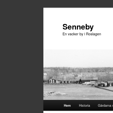
Hoppa
Hoppa
till
till
primärt
sekundärt
Senneby
innehåll
innehåll
En vacker by i Roslagen
Huvudmeny
Hem
Historia
Gårdarna