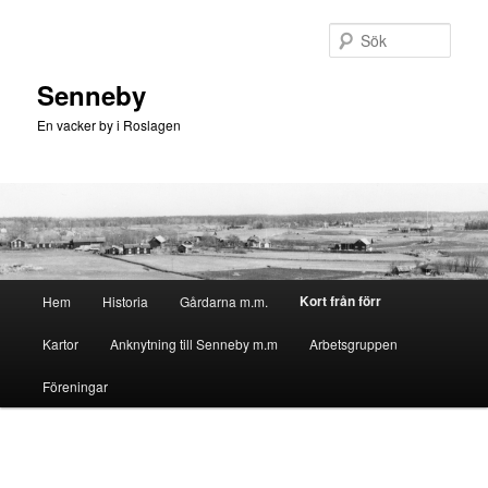
Hoppa
till
Sök
primärt
innehåll
Senneby
En vacker by i Roslagen
Huvudmeny
Kort från förr
Hem
Historia
Gårdarna m.m.
Kartor
Anknytning till Senneby m.m
Arbetsgruppen
Föreningar