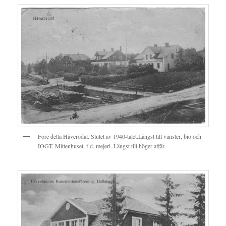
Före detta Häverödal. Slutet av 1940-talet.Längst till vänster, bio och
IOGT. Mittenhuset, f.d. mejeri. Längst till höger affär.