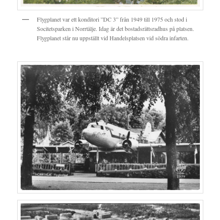
Flygplanet var ett konditori ”DC 3” från 1949 till 1975 och stod i
Socitetsparken i Norrtälje. Idag är det bostadsrättsradhus på platsen.
Flygplanet står nu uppställt vid Handelsplatsen vid södra infarten.