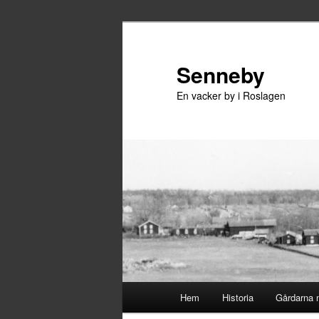
Hoppa
till
primärt
Senneby
innehåll
En vacker by i Roslagen
Huvudmeny
Hem
Historia
Gårdarna 