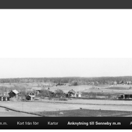
m.m.
Kort från förr
Kartor
Anknytning till Senneby m.m
A